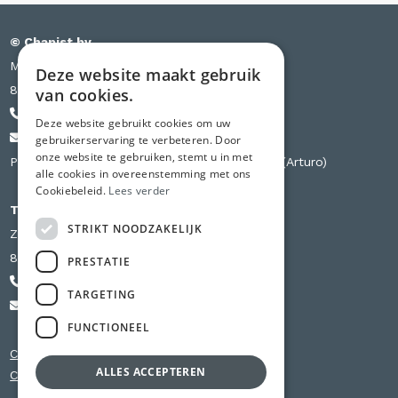
© Chapist bv
Meensesteenweg 385 bus S03
Deze website maakt gebruik
8501 Kortrijk
van cookies.
+32 471 44 84 84
Deze website gebruikt cookies om uw
info@chapist.be
gebruikerservaring te verbeteren. Door
onze website te gebruiken, stemt u in met
Partner van Knauf, Weber, Betopor, Uzin Utz (Arturo)
alle cookies in overeenstemming met ons
Cookiebeleid.
Lees verder
Tweede vestiging
STRIKT NOODZAKELIJK
Zilverbergstraat 240 D
8800 Roeselare
PRESTATIE
+32 56 980 741
TARGETING
info@chapist.be
FUNCTIONEEL
Chapewerken Oost-Vlaanderen
ALLES ACCEPTEREN
Chapewerken West-Vlaanderen