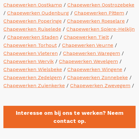
Chapewerken Oostkamp
/
Chapewerken Oostrozebeke
/
Chapewerken Oudenburg
/
Chapewerken Pittem
/
Chapewerken Poperinge
/
Chapewerken Roeselare
/
Chapewerken Ruiselede
/
Chapewerken Spiere-Helkijn
/
Chapewerken Staden
/
Chapewerken Tielt
/
Chapewerken Torhout
/
Chapewerken Veurne
/
Chapewerken Vleteren
/
Chapewerken Waregem
/
Chapewerken Wervik
/
Chapewerken Wevelgem
/
Chapewerken Wielsbeke
/
Chapewerken Wingene
/
Chapewerken Zedelgem
/
Chapewerken Zonnebeke
/
Chapewerken Zuienkerke
/
Chapewerken Zwevegem
/
Interesse om bij ons te werken? Neem
contact op.