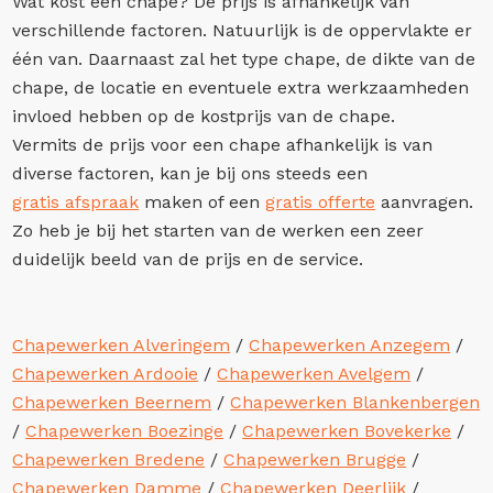
Wat kost een chape? De prijs is afhankelijk van
verschillende factoren. Natuurlijk is de oppervlakte er
één van. Daarnaast zal het type chape, de dikte van de
chape, de locatie en eventuele extra werkzaamheden
invloed hebben op de kostprijs van de chape.
Vermits de prijs voor een chape afhankelijk is van
diverse factoren, kan je bij ons steeds een
gratis afspraak
maken of een
gratis offerte
aanvragen.
Zo heb je bij het starten van de werken een zeer
duidelijk beeld van de prijs en de service.
Chapewerken Alveringem
/
Chapewerken Anzegem
/
Chapewerken Ardooie
/
Chapewerken Avelgem
/
Chapewerken Beernem
/
Chapewerken Blankenbergen
/
Chapewerken Boezinge
/
Chapewerken Bovekerke
/
Chapewerken Bredene
/
Chapewerken Brugge
/
Chapewerken Damme
/
Chapewerken Deerlijk
/