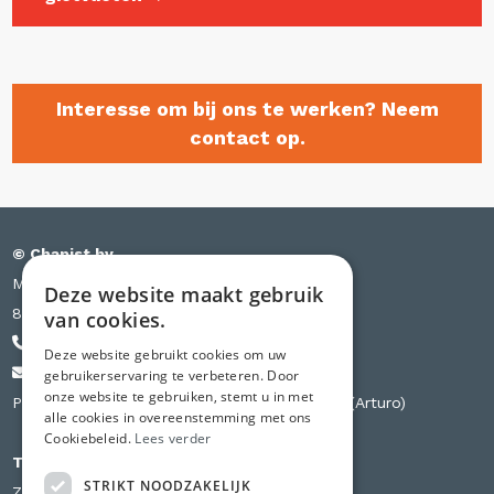
Interesse om bij ons te werken? Neem
contact op.
© Chapist bv
Meensesteenweg 385 bus S03
Deze website maakt gebruik
8501 Kortrijk
van cookies.
+32 471 44 84 84
Deze website gebruikt cookies om uw
info@chapist.be
gebruikerservaring te verbeteren. Door
onze website te gebruiken, stemt u in met
Partner van Knauf, Weber, Betopor, Uzin Utz (Arturo)
alle cookies in overeenstemming met ons
Cookiebeleid.
Lees verder
Tweede vestiging
STRIKT NOODZAKELIJK
Zilverbergstraat 240 D