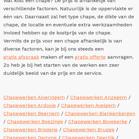
Wat kost een chape? De prijs is afhankelijk van
verschillende factoren. Natuurlijk is de oppervlakte er
één van. Daarnaast zal het type chape, de dikte van de
chape, de locatie en eventuele extra werkzaamheden
invloed hebben op de kostprijs van de chape.
Vermits de prijs voor een chape afhankelijk is van
diverse factoren, kan je bij ons steeds een
gratis afspraak
maken of een
gratis offerte
aanvragen.
Zo heb je bij het starten van de werken een zeer
duidelijk beeld van de prijs en de service.
Chapewerken Alveringem
/
Chapewerken Anzegem
/
Chapewerken Ardooie
/
Chapewerken Avelgem
/
Chapewerken Beernem
/
Chapewerken Blankenbergen
/
Chapewerken Boezinge
/
Chapewerken Bovekerke
/
Chapewerken Bredene
/
Chapewerken Brugge
/
Chapewerken Damme
/
Chapewerken Deerlijk
/