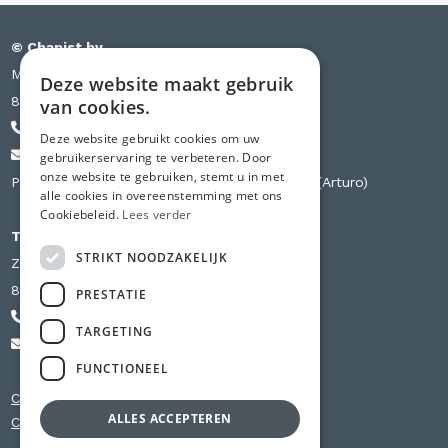
© Chapist bv
Meensesteenweg 385 bus S03
Deze website maakt gebruik
8501 Kortrijk
van cookies.
+32 471 44 84 84
Deze website gebruikt cookies om uw
info@chapist.be
gebruikerservaring te verbeteren. Door
onze website te gebruiken, stemt u in met
Partner van Knauf, Weber, Betopor, Uzin Utz (Arturo)
alle cookies in overeenstemming met ons
Cookiebeleid.
Lees verder
Tweede vestiging
STRIKT NOODZAKELIJK
Zilverbergstraat 240 D
8800 Roeselare
PRESTATIE
+32 56 980 741
TARGETING
info@chapist.be
FUNCTIONEEL
Chapewerken Oost-Vlaanderen
ALLES ACCEPTEREN
Chapewerken West-Vlaanderen