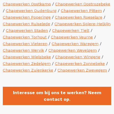
Chapewerken Oostkamp
/
Chapewerken Oostrozebeke
/
Chapewerken Oudenburg
/
Chapewerken Pittem
/
Chapewerken Poperinge
/
Chapewerken Roeselare
/
Chapewerken Ruiselede
/
Chapewerken Spiere-Helkijn
/
Chapewerken Staden
/
Chapewerken Tielt
/
Chapewerken Torhout
/
Chapewerken Veurne
/
Chapewerken Vleteren
/
Chapewerken Waregem
/
Chapewerken Wervik
/
Chapewerken Wevelgem
/
Chapewerken Wielsbeke
/
Chapewerken Wingene
/
Chapewerken Zedelgem
/
Chapewerken Zonnebeke
/
Chapewerken Zuienkerke
/
Chapewerken Zwevegem
/
Interesse om bij ons te werken? Neem
contact op.