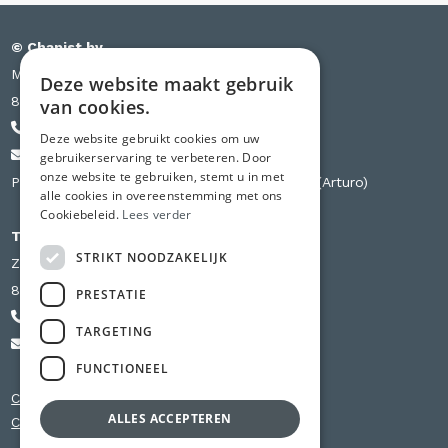
© Chapist bv
Meensesteenweg 385 bus S03
Deze website maakt gebruik
8501 Kortrijk
van cookies.
+32 471 44 84 84
Deze website gebruikt cookies om uw
info@chapist.be
gebruikerservaring te verbeteren. Door
onze website te gebruiken, stemt u in met
Partner van Knauf, Weber, Betopor, Uzin Utz (Arturo)
alle cookies in overeenstemming met ons
Cookiebeleid.
Lees verder
Tweede vestiging
STRIKT NOODZAKELIJK
Zilverbergstraat 240 D
8800 Roeselare
PRESTATIE
+32 56 980 741
TARGETING
info@chapist.be
FUNCTIONEEL
Chapewerken Oost-Vlaanderen
ALLES ACCEPTEREN
Chapewerken West-Vlaanderen