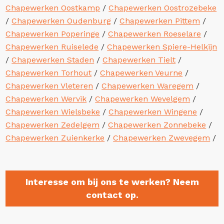
Chapewerken Oostkamp
/
Chapewerken Oostrozebeke
/
Chapewerken Oudenburg
/
Chapewerken Pittem
/
Chapewerken Poperinge
/
Chapewerken Roeselare
/
Chapewerken Ruiselede
/
Chapewerken Spiere-Helkijn
/
Chapewerken Staden
/
Chapewerken Tielt
/
Chapewerken Torhout
/
Chapewerken Veurne
/
Chapewerken Vleteren
/
Chapewerken Waregem
/
Chapewerken Wervik
/
Chapewerken Wevelgem
/
Chapewerken Wielsbeke
/
Chapewerken Wingene
/
Chapewerken Zedelgem
/
Chapewerken Zonnebeke
/
Chapewerken Zuienkerke
/
Chapewerken Zwevegem
/
Interesse om bij ons te werken? Neem
contact op.