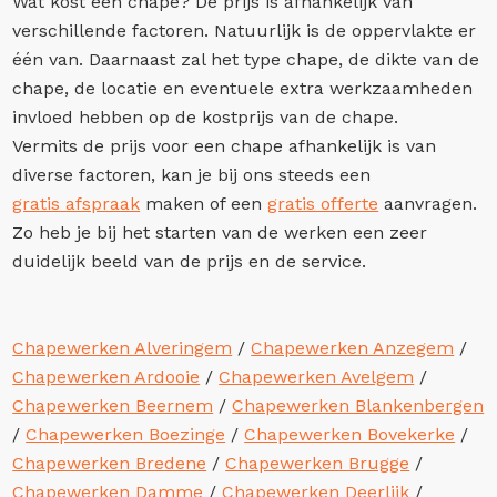
Wat kost een chape? De prijs is afhankelijk van
verschillende factoren. Natuurlijk is de oppervlakte er
één van. Daarnaast zal het type chape, de dikte van de
chape, de locatie en eventuele extra werkzaamheden
invloed hebben op de kostprijs van de chape.
Vermits de prijs voor een chape afhankelijk is van
diverse factoren, kan je bij ons steeds een
gratis afspraak
maken of een
gratis offerte
aanvragen.
Zo heb je bij het starten van de werken een zeer
duidelijk beeld van de prijs en de service.
Chapewerken Alveringem
/
Chapewerken Anzegem
/
Chapewerken Ardooie
/
Chapewerken Avelgem
/
Chapewerken Beernem
/
Chapewerken Blankenbergen
/
Chapewerken Boezinge
/
Chapewerken Bovekerke
/
Chapewerken Bredene
/
Chapewerken Brugge
/
Chapewerken Damme
/
Chapewerken Deerlijk
/