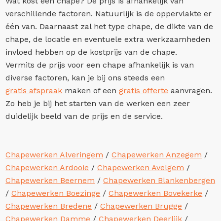
Wat kost een chape? De prijs is afhankelijk van
verschillende factoren. Natuurlijk is de oppervlakte er
één van. Daarnaast zal het type chape, de dikte van de
chape, de locatie en eventuele extra werkzaamheden
invloed hebben op de kostprijs van de chape.
Vermits de prijs voor een chape afhankelijk is van
diverse factoren, kan je bij ons steeds een
gratis afspraak
maken of een
gratis offerte
aanvragen.
Zo heb je bij het starten van de werken een zeer
duidelijk beeld van de prijs en de service.
Chapewerken Alveringem
/
Chapewerken Anzegem
/
Chapewerken Ardooie
/
Chapewerken Avelgem
/
Chapewerken Beernem
/
Chapewerken Blankenbergen
/
Chapewerken Boezinge
/
Chapewerken Bovekerke
/
Chapewerken Bredene
/
Chapewerken Brugge
/
Chapewerken Damme
/
Chapewerken Deerlijk
/