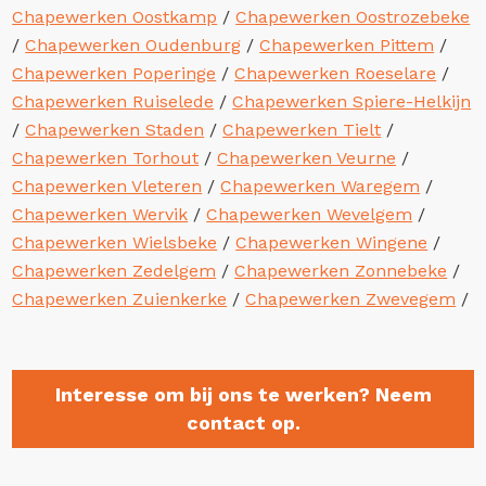
Chapewerken Oostkamp
/
Chapewerken Oostrozebeke
/
Chapewerken Oudenburg
/
Chapewerken Pittem
/
Chapewerken Poperinge
/
Chapewerken Roeselare
/
Chapewerken Ruiselede
/
Chapewerken Spiere-Helkijn
/
Chapewerken Staden
/
Chapewerken Tielt
/
Chapewerken Torhout
/
Chapewerken Veurne
/
Chapewerken Vleteren
/
Chapewerken Waregem
/
Chapewerken Wervik
/
Chapewerken Wevelgem
/
Chapewerken Wielsbeke
/
Chapewerken Wingene
/
Chapewerken Zedelgem
/
Chapewerken Zonnebeke
/
Chapewerken Zuienkerke
/
Chapewerken Zwevegem
/
Interesse om bij ons te werken? Neem
contact op.