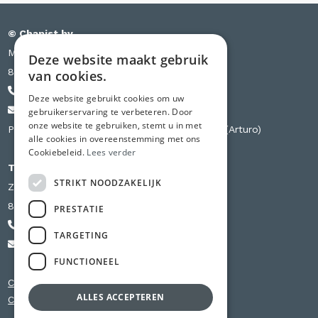
© Chapist bv
Meensesteenweg 385 bus S03
Deze website maakt gebruik
8501 Kortrijk
van cookies.
+32 471 44 84 84
Deze website gebruikt cookies om uw
info@chapist.be
gebruikerservaring te verbeteren. Door
onze website te gebruiken, stemt u in met
Partner van Knauf, Weber, Betopor, Uzin Utz (Arturo)
alle cookies in overeenstemming met ons
Cookiebeleid.
Lees verder
Tweede vestiging
STRIKT NOODZAKELIJK
Zilverbergstraat 240 D
8800 Roeselare
PRESTATIE
+32 56 980 741
TARGETING
info@chapist.be
FUNCTIONEEL
Chapewerken Oost-Vlaanderen
ALLES ACCEPTEREN
Chapewerken West-Vlaanderen