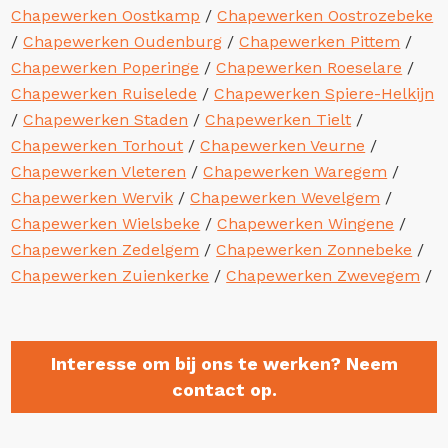
Chapewerken Oostkamp
/
Chapewerken Oostrozebeke
/
Chapewerken Oudenburg
/
Chapewerken Pittem
/
Chapewerken Poperinge
/
Chapewerken Roeselare
/
Chapewerken Ruiselede
/
Chapewerken Spiere-Helkijn
/
Chapewerken Staden
/
Chapewerken Tielt
/
Chapewerken Torhout
/
Chapewerken Veurne
/
Chapewerken Vleteren
/
Chapewerken Waregem
/
Chapewerken Wervik
/
Chapewerken Wevelgem
/
Chapewerken Wielsbeke
/
Chapewerken Wingene
/
Chapewerken Zedelgem
/
Chapewerken Zonnebeke
/
Chapewerken Zuienkerke
/
Chapewerken Zwevegem
/
Interesse om bij ons te werken? Neem
contact op.