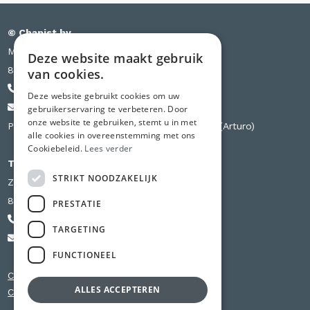
© Chapist bv
Meensesteenweg 385 bus S03
Deze website maakt gebruik
8501 Kortrijk
van cookies.
+32 471 44 84 84
Deze website gebruikt cookies om uw
info@chapist.be
gebruikerservaring te verbeteren. Door
onze website te gebruiken, stemt u in met
Partner van Knauf, Weber, Betopor, Uzin Utz (Arturo)
alle cookies in overeenstemming met ons
Cookiebeleid.
Lees verder
Tweede vestiging
STRIKT NOODZAKELIJK
Zilverbergstraat 240 D
8800 Roeselare
PRESTATIE
+32 56 980 741
TARGETING
info@chapist.be
FUNCTIONEEL
Chapewerken Oost-Vlaanderen
ALLES ACCEPTEREN
Chapewerken West-Vlaanderen