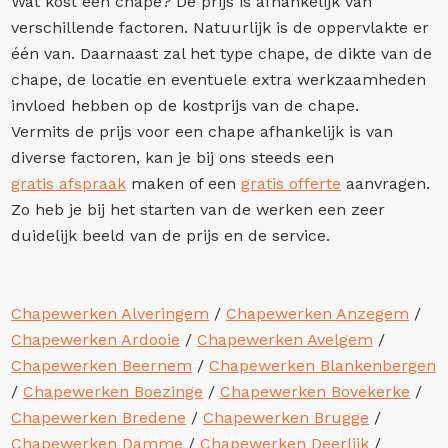
Wat kost een chape? De prijs is afhankelijk van
verschillende factoren. Natuurlijk is de oppervlakte er
één van. Daarnaast zal het type chape, de dikte van de
chape, de locatie en eventuele extra werkzaamheden
invloed hebben op de kostprijs van de chape.
Vermits de prijs voor een chape afhankelijk is van
diverse factoren, kan je bij ons steeds een
gratis afspraak
maken of een
gratis offerte
aanvragen.
Zo heb je bij het starten van de werken een zeer
duidelijk beeld van de prijs en de service.
Chapewerken Alveringem
/
Chapewerken Anzegem
/
Chapewerken Ardooie
/
Chapewerken Avelgem
/
Chapewerken Beernem
/
Chapewerken Blankenbergen
/
Chapewerken Boezinge
/
Chapewerken Bovekerke
/
Chapewerken Bredene
/
Chapewerken Brugge
/
Chapewerken Damme
/
Chapewerken Deerlijk
/