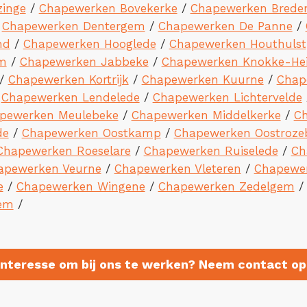
inge
/
Chapewerken Bovekerke
/
Chapewerken Brede
/
Chapewerken Dentergem
/
Chapewerken De Panne
/
nd
/
Chapewerken Hooglede
/
Chapewerken Houthulst
m
/
Chapewerken Jabbeke
/
Chapewerken Knokke-Hei
/
Chapewerken Kortrijk
/
Chapewerken Kuurne
/
Chap
/
Chapewerken Lendelede
/
Chapewerken Lichtervelde
pewerken Meulebeke
/
Chapewerken Middelkerke
/
Ch
de
/
Chapewerken Oostkamp
/
Chapewerken Oostroze
Chapewerken Roeselare
/
Chapewerken Ruiselede
/
Ch
apewerken Veurne
/
Chapewerken Vleteren
/
Chapewe
e
/
Chapewerken Wingene
/
Chapewerken Zedelgem
em
/
Interesse om bij ons te werken? Neem contact op