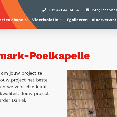
+32 471 44 84 84
info@chapist.
orten chape
Vloerisolatie
Egaliseren
Vloerverwar
ark-Poelkapelle
 om jouw project te
ouw project het beste
eden we voor elke klant
/kwaliteit. Jouw project
rder Daniël.