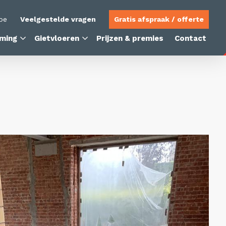
be
Veelgestelde vragen
Gratis afspraak / offerte
ming
Gietvloeren
Prijzen & premies
Contact