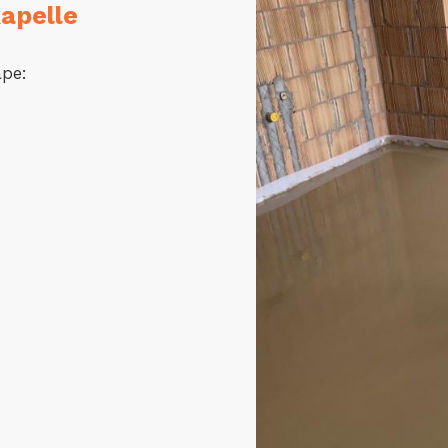
apelle
ape: