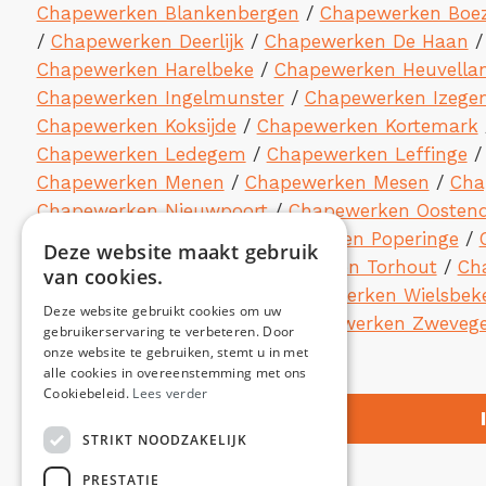
Chapewerken Blankenbergen
/
Chapewerken Boez
/
Chapewerken Deerlijk
/
Chapewerken De Haan
Chapewerken Harelbeke
/
Chapewerken Heuvella
Chapewerken Ingelmunster
/
Chapewerken Izege
Chapewerken Koksijde
/
Chapewerken Kortemark
Chapewerken Ledegem
/
Chapewerken Leffinge
Chapewerken Menen
/
Chapewerken Mesen
/
Cha
Chapewerken Nieuwpoort
/
Chapewerken Oosten
Chapewerken Pittem
/
Chapewerken Poperinge
/
Deze website maakt gebruik
/
Chapewerken Tielt
/
Chapewerken Torhout
/
Ch
van cookies.
Chapewerken Wevelgem
/
Chapewerken Wielsbek
Deze website gebruikt cookies om uw
Chapewerken Zuienkerke
/
Chapewerken Zweveg
gebruikerservaring te verbeteren. Door
onze website te gebruiken, stemt u in met
alle cookies in overeenstemming met ons
Cookiebeleid.
Lees verder
STRIKT NOODZAKELIJK
PRESTATIE