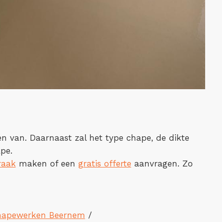
één van. Daarnaast zal het type chape, de dikte
pe.
raak
maken of een
gratis offerte
aanvragen. Zo
hapewerken Beernem
/