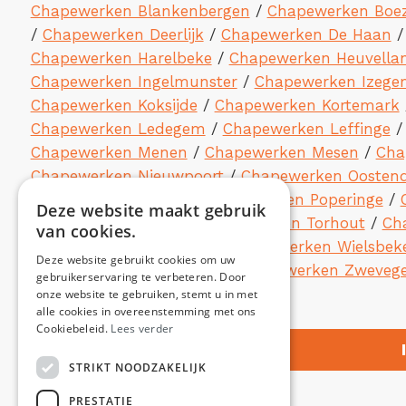
Chapewerken Blankenbergen
/
Chapewerken Boez
/
Chapewerken Deerlijk
/
Chapewerken De Haan
Chapewerken Harelbeke
/
Chapewerken Heuvella
Chapewerken Ingelmunster
/
Chapewerken Izege
Chapewerken Koksijde
/
Chapewerken Kortemark
Chapewerken Ledegem
/
Chapewerken Leffinge
Chapewerken Menen
/
Chapewerken Mesen
/
Cha
Chapewerken Nieuwpoort
/
Chapewerken Oosten
Chapewerken Pittem
/
Chapewerken Poperinge
/
Deze website maakt gebruik
/
Chapewerken Tielt
/
Chapewerken Torhout
/
Ch
van cookies.
Chapewerken Wevelgem
/
Chapewerken Wielsbek
Deze website gebruikt cookies om uw
Chapewerken Zuienkerke
/
Chapewerken Zweveg
gebruikerservaring te verbeteren. Door
onze website te gebruiken, stemt u in met
alle cookies in overeenstemming met ons
Cookiebeleid.
Lees verder
STRIKT NOODZAKELIJK
PRESTATIE