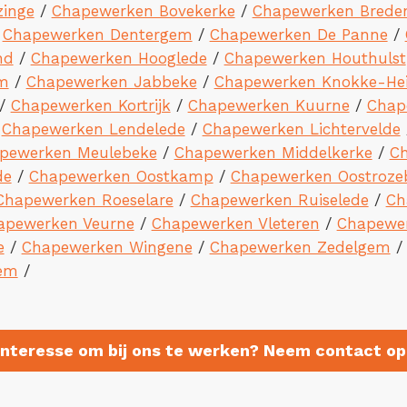
inge
/
Chapewerken Bovekerke
/
Chapewerken Brede
/
Chapewerken Dentergem
/
Chapewerken De Panne
/
nd
/
Chapewerken Hooglede
/
Chapewerken Houthulst
m
/
Chapewerken Jabbeke
/
Chapewerken Knokke-Hei
/
Chapewerken Kortrijk
/
Chapewerken Kuurne
/
Chap
/
Chapewerken Lendelede
/
Chapewerken Lichtervelde
pewerken Meulebeke
/
Chapewerken Middelkerke
/
Ch
de
/
Chapewerken Oostkamp
/
Chapewerken Oostroze
Chapewerken Roeselare
/
Chapewerken Ruiselede
/
Ch
apewerken Veurne
/
Chapewerken Vleteren
/
Chapewe
e
/
Chapewerken Wingene
/
Chapewerken Zedelgem
em
/
Interesse om bij ons te werken? Neem contact op