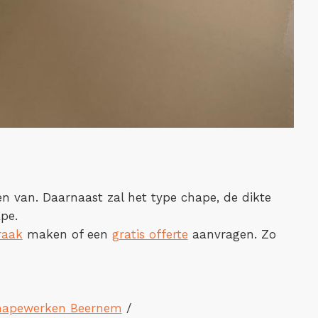
één van. Daarnaast zal het type chape, de dikte
pe.
raak
maken of een
gratis offerte
aanvragen. Zo
hapewerken Beernem
/