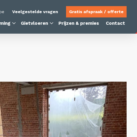
be
Veelgestelde vragen
Gratis afspraak / offerte
ming
Gietvloeren
Prijzen & premies
Contact