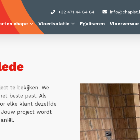
+32 471 44 84 84
info@chapist.
orten chape
Vloerisolatie
Egaliseren
Vloerverwar
lede
ect te bekijken. We
et beste past. Als
or elke klant dezelfde
t. Jouw project wordt
aniël.