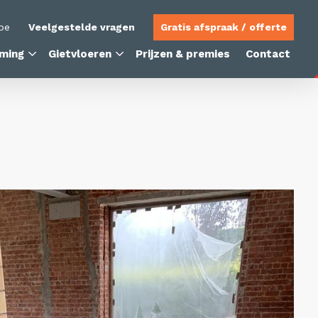
be
Veelgestelde vragen
Gratis afspraak / offerte
ming
Gietvloeren
Prijzen & premies
Contact