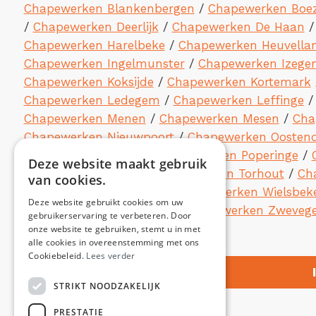
Chapewerken Blankenbergen
/
Chapewerken Boez
/
Chapewerken Deerlijk
/
Chapewerken De Haan
Chapewerken Harelbeke
/
Chapewerken Heuvella
Chapewerken Ingelmunster
/
Chapewerken Izege
Chapewerken Koksijde
/
Chapewerken Kortemark
Chapewerken Ledegem
/
Chapewerken Leffinge
Chapewerken Menen
/
Chapewerken Mesen
/
Cha
Chapewerken Nieuwpoort
/
Chapewerken Oosten
Chapewerken Pittem
/
Chapewerken Poperinge
/
Deze website maakt gebruik
/
Chapewerken Tielt
/
Chapewerken Torhout
/
Ch
van cookies.
Chapewerken Wevelgem
/
Chapewerken Wielsbek
Deze website gebruikt cookies om uw
Chapewerken Zuienkerke
/
Chapewerken Zweveg
gebruikerservaring te verbeteren. Door
onze website te gebruiken, stemt u in met
alle cookies in overeenstemming met ons
Cookiebeleid.
Lees verder
STRIKT NOODZAKELIJK
PRESTATIE