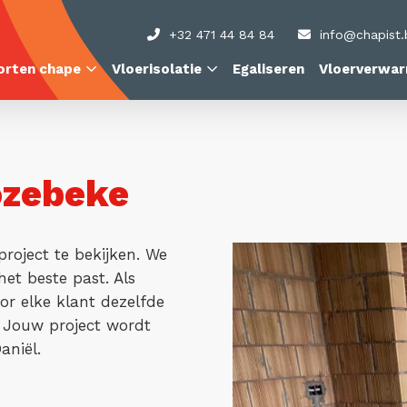
+32 471 44 84 84
info@chapist.
orten chape
Vloerisolatie
Egaliseren
Vloerverwar
ozebeke
roject te bekijken. We
et beste past. Als
or elke klant dezelfde
t. Jouw project wordt
aniël.