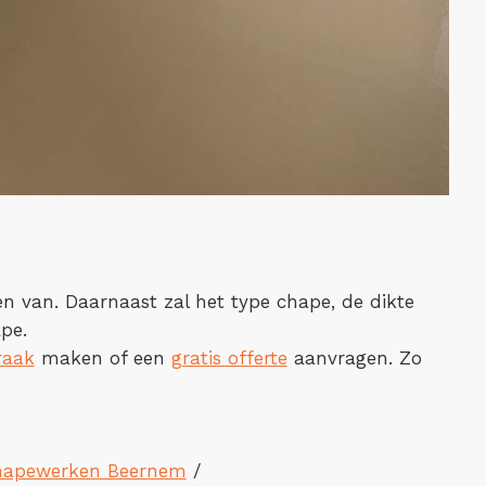
één van. Daarnaast zal het type chape, de dikte
pe.
raak
maken of een
gratis offerte
aanvragen. Zo
hapewerken Beernem
/