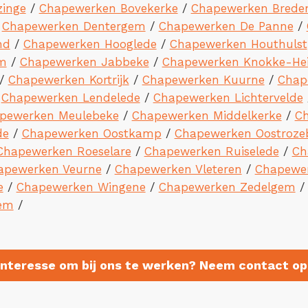
inge
/
Chapewerken Bovekerke
/
Chapewerken Brede
/
Chapewerken Dentergem
/
Chapewerken De Panne
/
nd
/
Chapewerken Hooglede
/
Chapewerken Houthulst
m
/
Chapewerken Jabbeke
/
Chapewerken Knokke-Hei
/
Chapewerken Kortrijk
/
Chapewerken Kuurne
/
Chap
/
Chapewerken Lendelede
/
Chapewerken Lichtervelde
pewerken Meulebeke
/
Chapewerken Middelkerke
/
Ch
de
/
Chapewerken Oostkamp
/
Chapewerken Oostroze
Chapewerken Roeselare
/
Chapewerken Ruiselede
/
Ch
apewerken Veurne
/
Chapewerken Vleteren
/
Chapewe
e
/
Chapewerken Wingene
/
Chapewerken Zedelgem
em
/
Interesse om bij ons te werken? Neem contact op