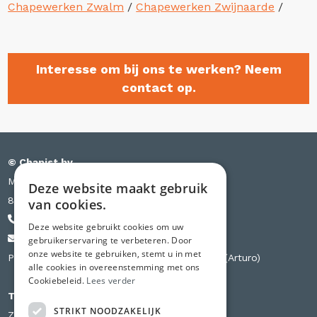
Chapewerken Zwalm
/
Chapewerken Zwijnaarde
/
Interesse om bij ons te werken? Neem
contact op.
© Chapist bv
Meensesteenweg 385 bus S03
Deze website maakt gebruik
8501 Kortrijk
van cookies.
+32 471 44 84 84
Deze website gebruikt cookies om uw
info@chapist.be
gebruikerservaring te verbeteren. Door
onze website te gebruiken, stemt u in met
Partner van Knauf, Weber, Betopor, Uzin Utz (Arturo)
alle cookies in overeenstemming met ons
Cookiebeleid.
Lees verder
Tweede vestiging
STRIKT NOODZAKELIJK
Zilverbergstraat 240 D