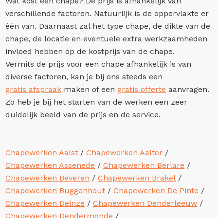
Wat kost een chape? De prijs is afhankelijk van
verschillende factoren. Natuurlijk is de oppervlakte er
één van. Daarnaast zal het type chape, de dikte van de
chape, de locatie en eventuele extra werkzaamheden
invloed hebben op de kostprijs van de chape.
Vermits de prijs voor een chape afhankelijk is van
diverse factoren, kan je bij ons steeds een
gratis afspraak
maken of een
gratis offerte
aanvragen.
Zo heb je bij het starten van de werken een zeer
duidelijk beeld van de prijs en de service.
Chapewerken Aalst
/
Chapewerken Aalter
/
Chapewerken Assenede
/
Chapewerken Berlare
/
Chapewerken Beveren
/
Chapewerken Brakel
/
Chapewerken Buggenhout
/
Chapewerken De Pinte
/
Chapewerken Deinze
/
Chapewerken Denderleeuw
/
Chapewerken Dendermonde
/