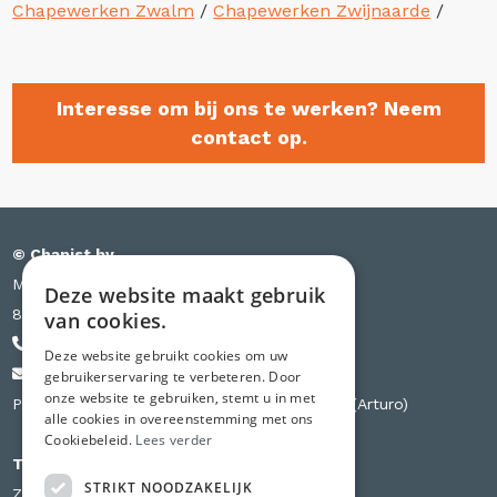
Chapewerken Zwalm
/
Chapewerken Zwijnaarde
/
Interesse om bij ons te werken? Neem
contact op.
© Chapist bv
Meensesteenweg 385 bus S03
Deze website maakt gebruik
8501 Kortrijk
van cookies.
+32 471 44 84 84
Deze website gebruikt cookies om uw
info@chapist.be
gebruikerservaring te verbeteren. Door
onze website te gebruiken, stemt u in met
Partner van Knauf, Weber, Betopor, Uzin Utz (Arturo)
alle cookies in overeenstemming met ons
Cookiebeleid.
Lees verder
Tweede vestiging
STRIKT NOODZAKELIJK
Zilverbergstraat 240 D