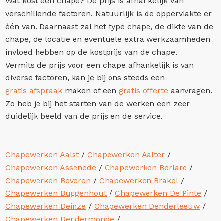
Wat kost een chape? De prijs is afhankelijk van
verschillende factoren. Natuurlijk is de oppervlakte er
één van. Daarnaast zal het type chape, de dikte van de
chape, de locatie en eventuele extra werkzaamheden
invloed hebben op de kostprijs van de chape.
Vermits de prijs voor een chape afhankelijk is van
diverse factoren, kan je bij ons steeds een
gratis afspraak
maken of een
gratis offerte
aanvragen.
Zo heb je bij het starten van de werken een zeer
duidelijk beeld van de prijs en de service.
Chapewerken Aalst
/
Chapewerken Aalter
/
Chapewerken Assenede
/
Chapewerken Berlare
/
Chapewerken Beveren
/
Chapewerken Brakel
/
Chapewerken Buggenhout
/
Chapewerken De Pinte
/
Chapewerken Deinze
/
Chapewerken Denderleeuw
/
Chapewerken Dendermonde
/