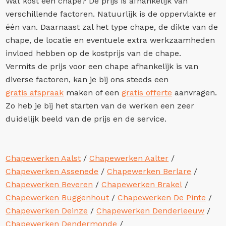
Wat kost een chape? De prijs is afhankelijk van
verschillende factoren. Natuurlijk is de oppervlakte er
één van. Daarnaast zal het type chape, de dikte van de
chape, de locatie en eventuele extra werkzaamheden
invloed hebben op de kostprijs van de chape.
Vermits de prijs voor een chape afhankelijk is van
diverse factoren, kan je bij ons steeds een
gratis afspraak
maken of een
gratis offerte
aanvragen.
Zo heb je bij het starten van de werken een zeer
duidelijk beeld van de prijs en de service.
Chapewerken Aalst
/
Chapewerken Aalter
/
Chapewerken Assenede
/
Chapewerken Berlare
/
Chapewerken Beveren
/
Chapewerken Brakel
/
Chapewerken Buggenhout
/
Chapewerken De Pinte
/
Chapewerken Deinze
/
Chapewerken Denderleeuw
/
Chapewerken Dendermonde
/