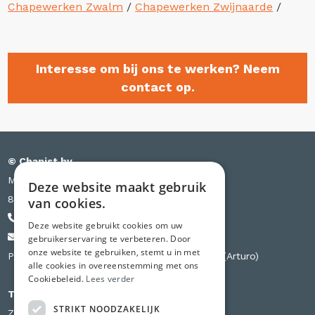
Chapewerken Zwalm
/
Chapewerken Zwijnaarde
/
Interesse om bij ons te werken? Neem
contact op.
© Chapist bv
Meensesteenweg 385 bus S03
Deze website maakt gebruik
8501 Kortrijk
van cookies.
+32 471 44 84 84
Deze website gebruikt cookies om uw
info@chapist.be
gebruikerservaring te verbeteren. Door
onze website te gebruiken, stemt u in met
Partner van Knauf, Weber, Betopor, Uzin Utz (Arturo)
alle cookies in overeenstemming met ons
Cookiebeleid.
Lees verder
Tweede vestiging
STRIKT NOODZAKELIJK
Zilverbergstraat 240 D