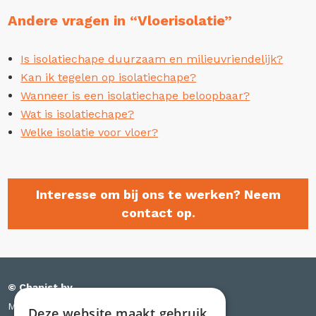
Andere vragen in “Vloerisolatie”
Is isolatiechape duurzaam en milieuvriendelijk?
Kan ik tegelen op isolatiechape?
Wanneer is een isolatiechape beloopbaar?
Wat is isolatiechape?
Welke isolatie voor vloer?
Interesse om bij ons te werken? Neem
contact op.
© Chapist bv
Meensesteenweg 385 bus S03
Deze website maakt gebruik