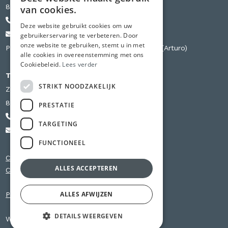
8501 Kortrijk
van cookies.
+32 471 44 84 84
Deze website gebruikt cookies om uw
info@chapist.be
gebruikerservaring te verbeteren. Door
onze website te gebruiken, stemt u in met
Partner van Knauf, Weber, Betopor, Uzin Utz (Arturo)
alle cookies in overeenstemming met ons
Cookiebeleid.
Lees verder
Tweede vestiging
STRIKT NOODZAKELIJK
Zilverbergstraat 240 D
8800 Roeselare
PRESTATIE
+32 56 980 741
TARGETING
info@chapist.be
FUNCTIONEEL
Chapewerken Oost-Vlaanderen
ALLES ACCEPTEREN
Chapewerken West-Vlaanderen
ALLES AFWIJZEN
Privacy
DETAILS WEERGEVEN
Website by
KMOSites