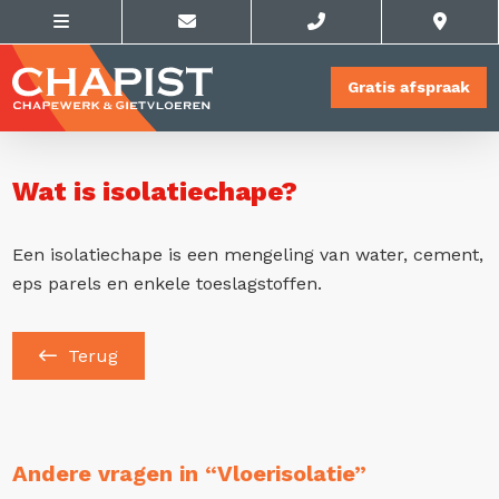
Gratis afspraak
Wat is isolatiechape?
Een isolatiechape is een mengeling van water, cement,
eps parels en enkele toeslagstoffen.
Terug
Andere vragen in “Vloerisolatie”