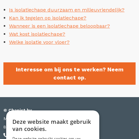
Is isolatiechape duurzaam en milieuvriendelijk?
Kan ik tegelen op isolatiechape?
Wanneer is een isolatiechape beloopbaar?
Wat kost isolatiechape?
Welke isolatie voor vloer?
Interesse om bij ons te werken? Neem
contact op.
© Chapist bv
Meensesteenweg 385 bus S03
Deze website maakt gebruik
8501 Kortrijk
van cookies.
+32 471 44 84 84
Deze website gebruikt cookies om uw