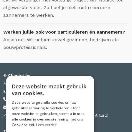
afgewerkte vloer. Zo hoef je niet met meerdere
aannemers te werken.
Werken jullie ook voor particulieren én aannemers?
Absoluut. Wij helpen zowel gezinnen, bedrijven als
bouwprofessionals.
© Chapist bv
Meensesteenweg 385 bus S03
Deze website maakt gebruik
8501 Kortrijk
van cookies.
+32 471 44 84 84
Deze website gebruikt cookies om uw
info@chapist.be
gebruikerservaring te verbeteren. Door
onze website te gebruiken, stemt u in met
Partner van Knauf, Weber, Betopor, Uzin Utz (Arturo)
alle cookies in overeenstemming met ons
Cookiebeleid.
Lees verder
Tweede vestiging