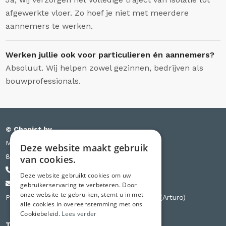
afgewerkte vloer. Zo hoef je niet met meerdere
aannemers te werken.
Werken jullie ook voor particulieren én aannemers?
Absoluut. Wij helpen zowel gezinnen, bedrijven als
bouwprofessionals.
© Chapist bv
Meensesteenweg 385 bus S03
Deze website maakt gebruik
8501 Kortrijk
van cookies.
+32 471 44 84 84
Deze website gebruikt cookies om uw
info@chapist.be
gebruikerservaring te verbeteren. Door
onze website te gebruiken, stemt u in met
Partner van Knauf, Weber, Betopor, Uzin Utz (Arturo)
alle cookies in overeenstemming met ons
Cookiebeleid.
Lees verder
Tweede vestiging