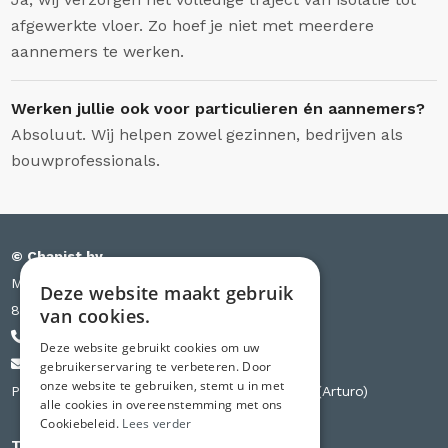
afgewerkte vloer. Zo hoef je niet met meerdere
aannemers te werken.
Werken jullie ook voor particulieren én aannemers?
Absoluut. Wij helpen zowel gezinnen, bedrijven als
bouwprofessionals.
© Chapist bv
Meensesteenweg 385 bus S03
Deze website maakt gebruik
8501 Kortrijk
van cookies.
+32 471 44 84 84
Deze website gebruikt cookies om uw
info@chapist.be
gebruikerservaring te verbeteren. Door
onze website te gebruiken, stemt u in met
Partner van Knauf, Weber, Betopor, Uzin Utz (Arturo)
alle cookies in overeenstemming met ons
Cookiebeleid.
Lees verder
Tweede vestiging