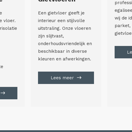
profess
egalise
e
Een gietvloer geeft je
wij de i
e vloer.
interieur een stijlvolle
parket, 
risolatie
uitstraling. Onze vloeren
gietvloe
zijn slijtvast,
onderhoudsvriendelijk en
beschikbaar in diverse
L
kleuren en afwerkingen.
te
Lees meer