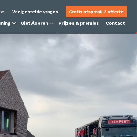
be
Veelgestelde vragen
Gratis afspraak / offerte
ming
Gietvloeren
Prijzen & premies
Contact