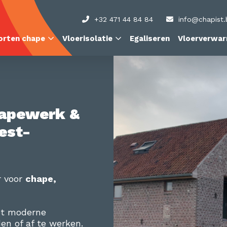
+32 471 44 84 84
info@chapist.
orten chape
Vloerisolatie
Egaliseren
Vloerverwar
chapewerk &
est-
r voor
chape,
t moderne
den of af te werken.