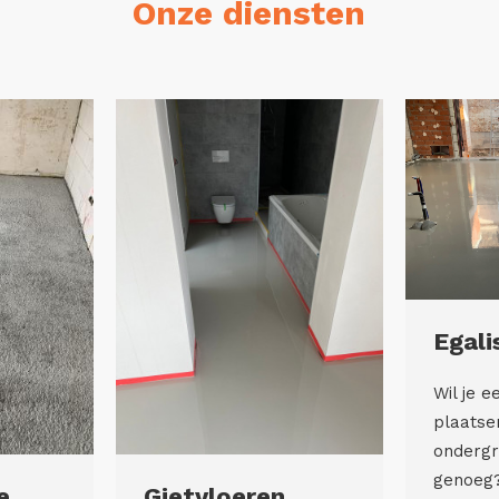
Onze diensten
Egali
Wil je e
plaatsen
ondergr
genoeg
e
Gietvloeren