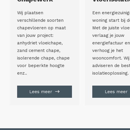
Wij plaatsen
Een energiezuinig
verschillende soorten
woning start bij d
chapevloeren op maat
Met de juiste vloe
van jouw project:
verlaag je jouw
anhydriet vloeichape,
energiefactuur en
zand cement chape,
verhoog je het
isolerende chape, chape
wooncomfort. Wij
voor beperkte hoogte
adviseren de bes
enz..
isolatieoplossing.
Lees meer
Lees meer