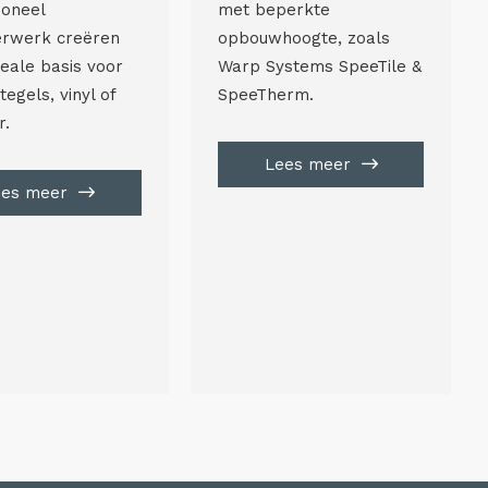
met beperkte
ioneel
opbouwhoogte, zoals
erwerk creëren
Warp Systems SpeeTile &
deale basis voor
SpeeTherm.
tegels, vinyl of
r.
Lees meer
ees meer