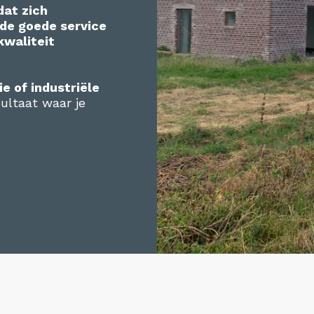
dat zich
de goede service
kwaliteit
e of industriële
sultaat waar je