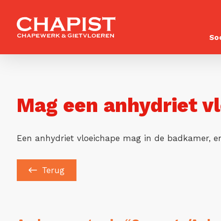
So
Mag een anhydriet v
Een anhydriet vloeichape mag in de badkamer, enk
Terug