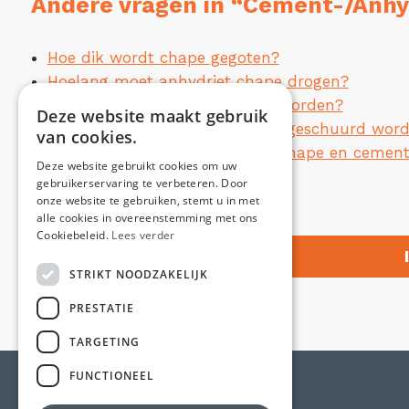
Andere vragen in “Cement-/Anhyd
Hoe dik wordt chape gegoten?
Hoelang moet anhydriet chape drogen?
Mag anhydriet vloeichape nat worden?
Deze website maakt gebruik
Moet anhydriet vloeichape nog geschuurd wor
van cookies.
Wat is het verschil tussen vloeichape en cemen
Deze website gebruikt cookies om uw
Wat is vloeichape?
gebruikerservaring te verbeteren. Door
onze website te gebruiken, stemt u in met
alle cookies in overeenstemming met ons
Cookiebeleid.
Lees verder
STRIKT NOODZAKELIJK
PRESTATIE
TARGETING
FUNCTIONEEL
© Chapist bv