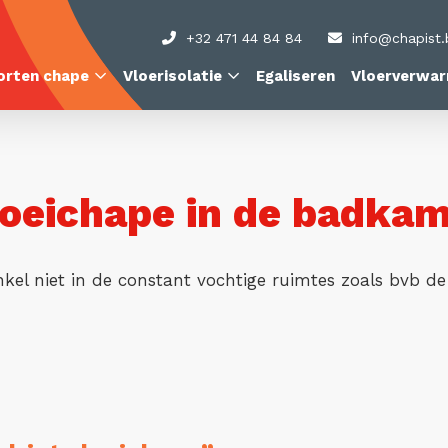
+32 471 44 84 84
info@chapist.
orten chape
Vloerisolatie
Egaliseren
Vloerverwar
loeichape in de badka
el niet in de constant vochtige ruimtes zoals bvb de