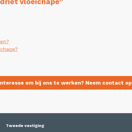
riet vloeichape”
den?
tchape?
Interesse om bij ons te werken? Neem contact op
Tweede vestiging