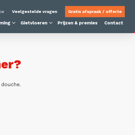
be
Veelgestelde vragen
Gratis afspraak / offerte
ming
Gietvloeren
Prijzen & premies
Contact
mer?
 douche.