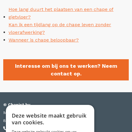
Hoe lang duurt het plaatsen van een chape of
gietvloer?
Kan ik een tijdlang op de chape leven zonder
vloerafwerking?
Wanneer is chape beloopbaar?
Interesse om bij ons te werken? Neem
contact op.
© Chapist bv
Meensesteenweg 385 bus S03
Deze website maakt gebruik
8501 Kortrijk
van cookies.
+32 471 44 84 84
Deze website gebruikt cookies om uw