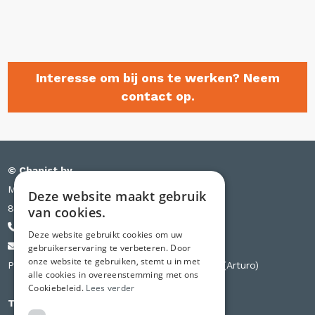
Interesse om bij ons te werken? Neem
contact op.
© Chapist bv
Meensesteenweg 385 bus S03
Deze website maakt gebruik
8501 Kortrijk
van cookies.
+32 471 44 84 84
Deze website gebruikt cookies om uw
info@chapist.be
gebruikerservaring te verbeteren. Door
onze website te gebruiken, stemt u in met
Partner van Knauf, Weber, Betopor, Uzin Utz (Arturo)
alle cookies in overeenstemming met ons
Cookiebeleid.
Lees verder
Tweede vestiging